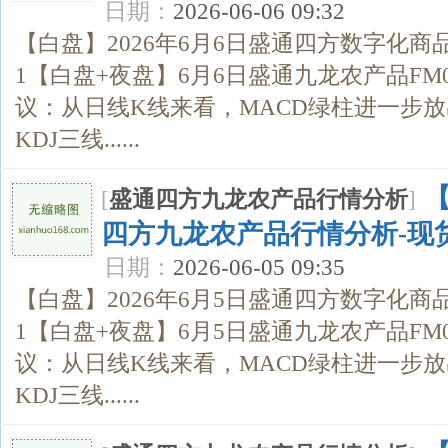
日期：
2026-06-06 09:32
【白盘】2026年6月6日盛通四方数字化商
1【白盘+夜盘】6月6日盛通九龙农产品FM
议：从日线K线来看，MACD绿柱进一步放出 
KDJ三线......
【
[
盛通四方九龙农产品行情分析
]
四方九龙农产品行情分析-现
日期：
2026-06-05 09:35
【白盘】2026年6月5日盛通四方数字化商
1【白盘+夜盘】6月5日盛通九龙农产品FM
议：从日线K线来看，MACD绿柱进一步放出 
KDJ三线......