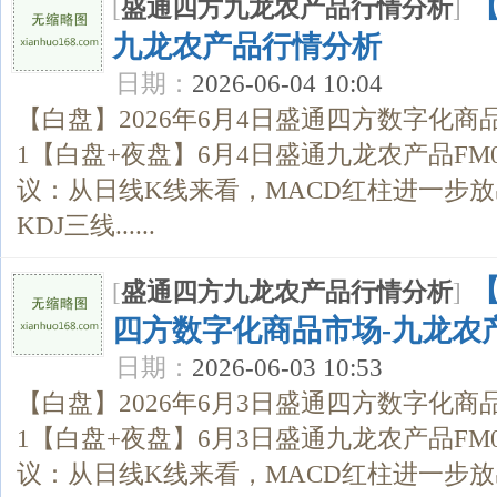
【
[
盛通四方九龙农产品行情分析
]
九龙农产品行情分析
日期：
2026-06-04 10:04
【白盘】2026年6月4日盛通四方数字化商
1【白盘+夜盘】6月4日盛通九龙农产品FM
议：从日线K线来看，MACD红柱进一步放出 
KDJ三线......
【
[
盛通四方九龙农产品行情分析
]
四方数字化商品市场-九龙农
日期：
2026-06-03 10:53
【白盘】2026年6月3日盛通四方数字化商
1【白盘+夜盘】6月3日盛通九龙农产品FM
议：从日线K线来看，MACD红柱进一步放出 