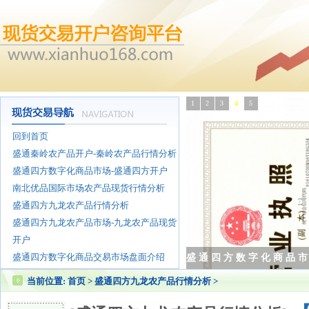
1
2
3
4
5
回到首页
盛通秦岭农产品开户-秦岭农产品行情分析
盛通四方数字化商品市场-盛通四方开户
南北优品国际市场农产品现货行情分析
盛通四方九龙农产品行情分析
盛通四方九龙农产品市场-九龙农产品现货
开户
盛通四方数字化商品交易市场盘面介绍
盛 通 四 方 数 字 化 商 
当前位置:
首页
>
盛通四方九龙农产品行情分析
>