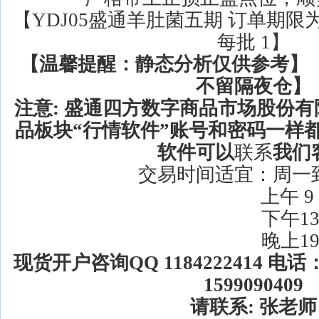
【YDJ05盛通羊肚菌五期 订单期限为
每批 1】
【温馨提醒：静态分析仅供参考】 
不留隔夜仓】
注意:
盛通四方数字商品市场股份有
品板块“行情软件”账号和密码一样都是
软件可以
联系
我们
交易时间适宜：周一
上午 9；30-----
下午13：30----
晚上19：00----
现货开户咨询QQ 1184222414 电话：
1599090409
请联系: 张老师