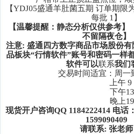
【YDJ05盛通羊肚菌五期 订单期限为
每批 1】
【温馨提醒：静态分析仅供参考】 
不留隔夜仓】
注意:
盛通四方数字商品市场股份有
品板块“行情软件”账号和密码一样都是
软件可以
联系
我们
交易时间适宜：周一
上午 9；30-----
下午13：30----
晚上19：00----
现货开户咨询QQ 1184222414 电话：
1599090409
请联系: 张老师