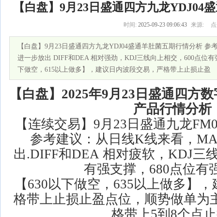
【白盘】9月23日盛通四方九龙YDJ0
时间:
2025-09-23 09:06:43
来源:
点
【白盘】9月23日盛通四方九龙YDJ04盛通羊肚菌五期行情分析 参
进一步放出 DIFF和DEA 相对强劲，KDJ三线向上相交，600点位有
下做空，615以上做多】，建议日内波段交易，严格带上止损止盈
【白盘】2025年
9
月
23
日盛通四方数
产品行情分析
【连续交易】9月23日盛通九龙FM
参考建议：从日线K线来看，MA
出.DIFF和DEA 相对疲软，KDJ
有强支撑，680点位有
【630以下做空，635以上做多】
格带上止损止盈点位，顺势做单为主
格带上5到8个点止